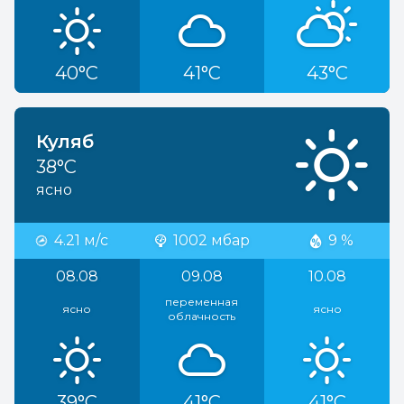
40°C
41°C
43°C
Куляб
38°C
ясно
4.21 м/с
1002 мбар
9 %
08.08
09.08
10.08
переменная
ясно
ясно
облачность
39°C
41°C
41°C