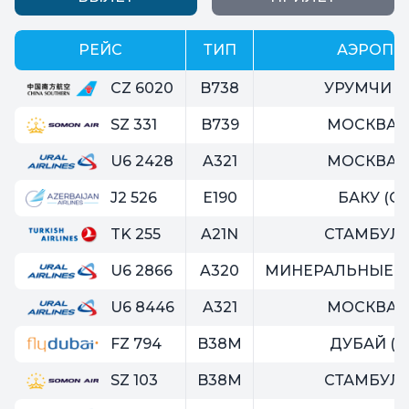
РЕЙС
ТИП
АЭРОПО
CZ 6020
B738
УРУМЧИ (
SZ 331
B739
МОСКВА (Z
U6 2428
A321
МОСКВА (Z
J2 526
E190
БАКУ (GY
TK 255
A21N
СТАМБУЛ (
U6 2866
A320
МИНЕРАЛЬНЫЕ В
U6 8446
A321
МОСКВА (Z
FZ 794
B38M
ДУБАЙ (D
SZ 103
B38M
СТАМБУЛ (