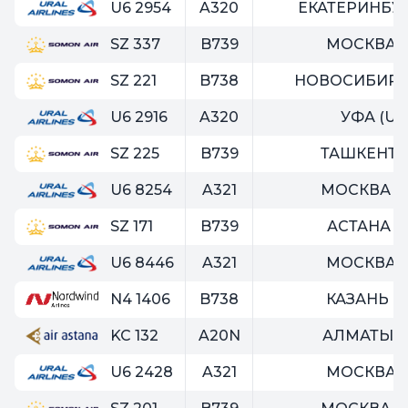
U6 2954
A320
ЕКАТЕРИНБУРГ
SZ 337
B739
МОСКВА (Z
SZ 221
B738
НОВОСИБИРСК
U6 2916
A320
УФА (UF
SZ 225
B739
ТАШКЕНТ (
U6 8254
A321
МОСКВА (
SZ 171
B739
АСТАНА (T
U6 8446
A321
МОСКВА (Z
N4 1406
B738
КАЗАНЬ (K
KC 132
A20N
АЛМАТЫ (
U6 2428
A321
МОСКВА (Z