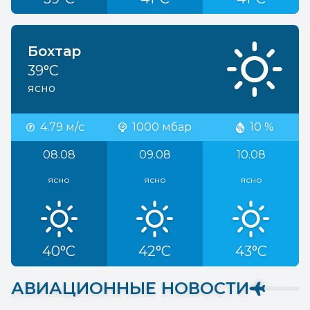
Бохтар
39°C
ясно
4.79 м/с
1000 мбар
10 %
08.08
09.08
10.08
ясно
ясно
ясно
40°C
42°C
43°C
АВИАЦИОННЫЕ НОВОСТИ