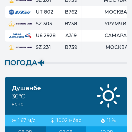
SZ 201
B739
МОСКВА (
UT 802
B762
МОСКВА (
SZ 303
B738
УРУМЧИ (
U6 2928
A319
САМАРА (
SZ 231
B739
МОСКВА (Z
ПОГОДА
Душанбе
36°C
ясно
1.67 м/с
1002 мбар
11 %