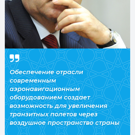
Обеспечение отрасли
современным
аэронавигационным
оборудованием создает
возможность для увеличения
транзитных полетов через
воздушное пространство страны