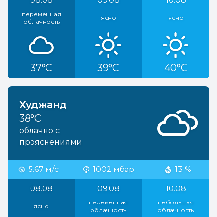
08.08
09.08
10.08
переменная
ясно
ясно
облачность
37°C
39°C
40°C
Худжанд
38°C
облачно с
прояснениями
5.67 м/с
1002 мбар
13 %
08.08
09.08
10.08
переменная
небольшая
ясно
облачность
облачность