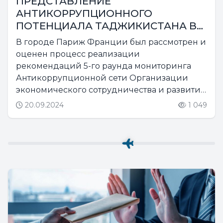
ПРЕДСТАВЛЕНИЕ
АНТИКОРРУПЦИОННОГО
ПОТЕНЦИАЛА ТАДЖИКИСТАНА В
ПАРИЖЕ
В городе Париж Франции был рассмотрен и
оценен процесс реализации
рекомендаций 5-го раунда мониторинга
Антикоррупционной сети Организации
экономического сотрудничества и развития
(ОЭСР) для стран Восточной Европы и
20.09.2024
1 049
Центральной Азии....