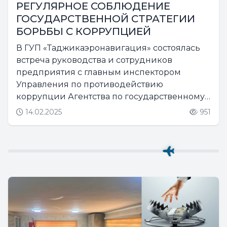
РЕГУЛЯРНОЕ СОБЛЮДЕНИЕ
ГОСУДАРСТВЕННОЙ СТРАТЕГИИ
БОРЬБЫ С КОРРУПЦИЕЙ
В ГУП «Таджикаэронавигация» состоялась
встреча руководства и сотрудников
предприятия с главным инспектором
Управления по противодействию
коррупции Агентства по государственному
финансовому контролю и борьбе с
14.02.2025
951
коррупцией Республики Таджикистан
подполковником юстиции Розикзода
Алихоном Абдулхакимом....