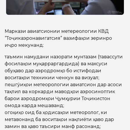
Маркази авиатсионии метереологии КВД
“Тоҷикаэронавигатсия” вазифаҳои зеринро
иҷро мекунанд:
таъмин намудани назорати мунтазам (тавассути
фосилаҳои муқарраргардида) ва махсуси
обуҳаво дар аэродромҳо бо истифодаи
воситаҳои техникии ченкунӣ ва визуалӣ;
пешгӯиҳои метеорологии авиатсионӣ дар асоси
таҳлил ва коркарди маводҳои аэросиноптикӣ
барои аэродромҳои Ҷумҳурии Тоҷикистон
омода карда мешаванд;
огоҳиҳо оид ба ҳодисаҳои метеорологӣ, ки
метавонанд ба воситаҳои нақлиёти ҳавоӣ дар
замин ва ҳаво таъсири манфӣ расонанд;