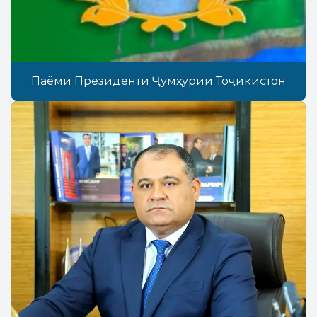
Паёми Президенти Ҷумҳурии Тоҷикистон