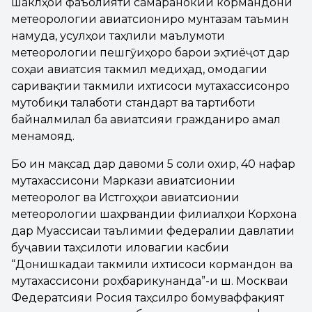
шаклҳои фаъолияти самаранокии кормандони
метеорологии авиатсиониро мунтазам таъмин
намуда, усулҳои таҳлили маълумоти
метеорологии пешгӯиҳоро барои эҳтиёҷот дар
соҳаи авиатсия такмил медиҳад, омодагии
саривақтии такмили ихтисоси мутахассисонро
мутобиқи талаботи стандартӣ ва тартиботи
байналмилалӣ ба авиатсияи гражданиро амалӣ
менамояд.
Бо ин мақсад дар давоми 5 соли охир, 40 нафар
мутахассисони Маркази авиатсионии
метеорологӣ ва Истгоҳҳои авиатсионии
метеорологии шаҳрвандии филиалҳои Корхона
дар Муассисаи таълимии федералии давлатии
буҷавии таҳсилоти иловагии касбии
“Донишкадаи такмили ихтисоси кормандон ва
мутахассисони роҳбарикунанда”-и ш. Москваи
Федератсияи Росия таҳсилро бомуваффақият