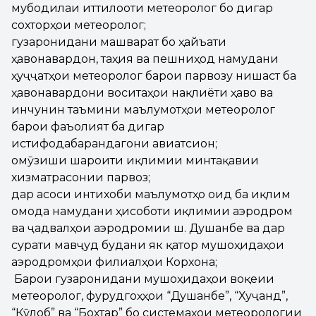
мубодилаи иттилооти метеорологӣ бо дигар
сохторҳои метеорологӣ;
гузаронидани машварат бо ҳайъати
ҳавонавардон, таҳия ва пешниҳод намудани
ҳуҷҷатҳои метеорологӣ барои парвозу нишаст ба
ҳавонавардони воситаҳои нақлиёти ҳавоӣ ва
инчунин таъмини маълумотҳои метеорологӣ
барои фаъолият ба дигар
истифодабарандагони авиатсионӣ;
омӯзиши шароити иқлимии минтақавии
хизматрасонии парвозӣ;
дар асоси интихоби маълумотҳо оид ба иқлим
омода намудани ҳисоботи иқлимии аэродромӣ
ва ҷадвалҳои аэродромии ш. Душанбе ва дар
сурати мавҷуд будани як қатор мушоҳидаҳои
аэродромҳои филиалҳои Корхона;
Барои гузаронидани мушоҳидаҳои воқеии
метеорологӣ, фурудгоҳҳои “Душанбе”, “Хуҷанд”,
“Кӯлоб” ва “Бохтар” бо системаҳои метеорологии