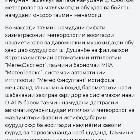
инчунин ташаккул ва паҳн намудани ҳисоботҳои
метеорологӣ ва маълумотҳои обу ҳаво ва бойгонӣ
намудани онҳоро таъмин менамояд.
Бо мақсади таъмин намудани сифати
хизматрасонии метеорологии воситаҳои
нақлиёти ҳавоӣ ва давомнокии мушоҳидаҳои обу
ҳаво дар фурудгоҳи ш. Душанбе ва филиалҳои
Корхона системаи автоматикии иттилоотии
“МетеоЭксперт”, таъмини барномаи МКА
“МетеоТелекс”, системаи автоматикии
иттилоотии “МетеоКонсултант” истифода
мешаванд. Инчунин 4 воҳид барометрҳои нави
шабакавии захиравӣ харидорӣ ва системаҳои нави
D-ATIS барои таъмин намудани дастрасии
автоматикунонишудаи иттилооти метеорологӣ ва
маълумотҳои фаврии истифодабарии
фурудгоҳҳо ба воситаҳои нақлиётии ҳавоии
фуруд ва парвозкунанда насб шуданд. Таъмини