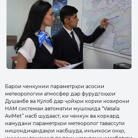
Барои ченкунии параметрҳои асосии
метеорологии атмосферӣ дар фурудгоҳҳои
Душанбе ва Кӯлоб дар ҷойҳои кории нозирони
НАМ системаи автоматии мушоҳида “Vaisala
AviMet” насб шудааст, ки ченкунӣ ва коркард
намудани параметрҳои метеорологӣ тавассути
нишондиҳандаҳои насбшуда, инъикоси онҳо,