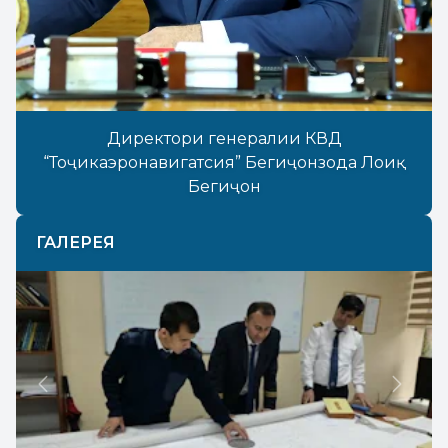
Директори генералии КВД
“Тоҷикаэронавигатсия” Бегиҷонзода Лоиқ
Бегиҷон
ГАЛЕРЕЯ
Previous
Next