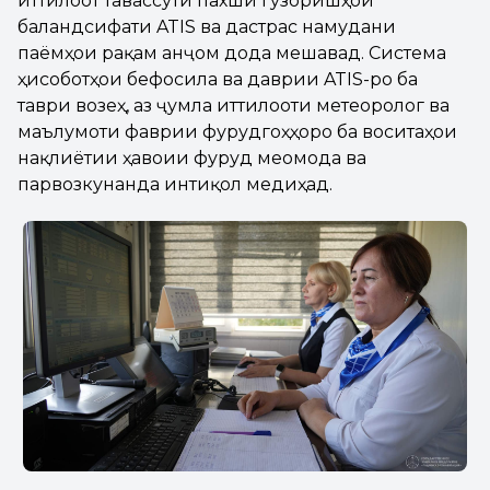
иттилоот тавассути пахши гузоришҳои
баландсифати ATIS ва дастрас намудани
паёмҳои рақамӣ анҷом дода мешавад. Система
ҳисоботҳои бефосила ва даврии ATIS-ро ба
таври возеҳ, аз ҷумла иттилооти метеорологӣ ва
маълумоти фаврии фурудгоҳҳоро ба воситаҳои
нақлиётии ҳавоии фуруд меомода ва
парвозкунанда интиқол медиҳад.