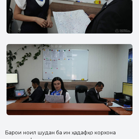
Барои ноил шудан ба ин ҳадафҳо корхона