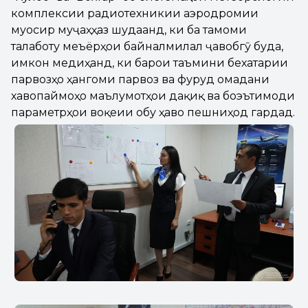
комплексии радиотехникии аэродромии
муосир муҷаҳҳаз шудаанд, ки ба тамоми
талаботу меъёрҳои байналмилалӣ ҷавобгӯ буда,
имкон медиҳанд, ки барои таъмини бехатарии
парвозҳо ҳангоми парвоз ва фуруд омадани
хавопаймоҳо маълумотҳои дақиқ ва боэътимоди
параметрҳои воқеии обу ҳаво пешниҳод гардад.