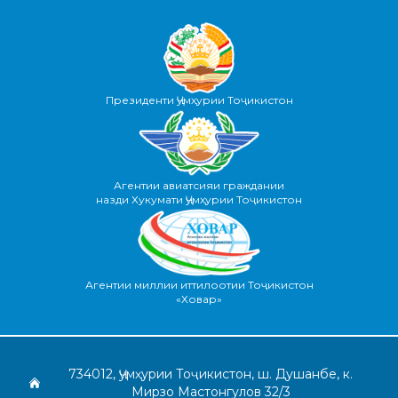
Президенти Ҷумҳурии Тоҷикистон
Агентии авиатсияи граждании
назди Хукумати Ҷумҳурии Тоҷикистон
Агентии миллии иттилоотии Тоҷикистон
«Ховар»
734012, Ҷумҳурии Тоҷикистон, ш. Душанбе, к.
Мирзо Мастонгулов 32/3