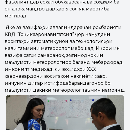
фаъолият дар соҳаи обуҳавосанҷӣ ва соҳаҳои ба
он алоқамандро дар ҳар 5 сол як маротиба
мегирад.
Яке аз вазифаҳои аввалиндараҷаи роҳбарияти
КВД “Тоҷикаэронавигатсия” ҷорӣ намудани
воситаҳои автоматикунонӣ ва технологияҳои
нави таъмини метеорологӣ мебошад. Иҷрои ин
вазифа сатҳи самаранокӣ, эътимоднокии
маълумоти метеорологиро баланд мебардорад,
имконият медиҳад, ки воҳидҳои ХҲҲ,
ҳавонавардони воситаҳои нақлиёти ҳавоӣ,
инчунин дигар истифодабарандагонро бо
маълумоти дақиқи метеорологӣ таъмин намоянд.