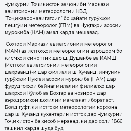
Ҷумҳурии Тоҷикистон аз ҷониби Маркази
авиатсионии метеорологии КВД
“Тоҷикаэронавигатсия” бо ҳайати гурӯҳҳои
пешгӯии метеорологӣ (ГПМ) ва Нуқтаҳои асосии
муроқиба (НАМ) амалӣ карда мешавад.
Сохтори
Маркази авиатсионии метеоролог
(МАМ) аз истгоҳҳои метеорологии аэродромӣ бо
қисмҳои синоптикӣ дар ш. Душанбе ва ИАМШ
(Истгоҳи авиатсионии метеорологии
шаҳрвандӣ)-и дар филиали ш. Хуҷанд, инчунин
гурӯҳҳои Нуқтаи асосии муроқиба (НАМ) дар
фурудгоҳҳои байналмилалии филиалҳо дар
шаҳрҳои Кӯлоб ва Бохтар ва нозирон дар
аэродромҳои дохилии мамлакат иборат аст.
Бояд гуфт, ки истгоҳи метеорологии корхона
дар ш. Хуҷанд куҳантарин истгоҳ дар Ҷумҳурии
Тоҷикистон ба ҳисоб меравад, ки дар соли 1866
ташкил карда шуда буд.