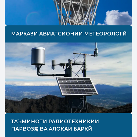
МАРКАЗИ АВИАТСИОНИИ МЕТЕОРОЛОГӢ
ТАЪМИНОТИ РАДИОТЕХНИКИИ
ПАРВОЗҲО ВА АЛОҚАИ БАРҚӢ