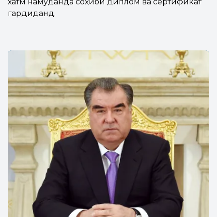
хатм намуданда соҳиби диплом ва сертификат
гардиданд.