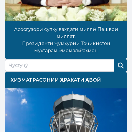
Асосгузори сулҳу ваҳдати миллӣ – Пешвои
миллат,
Президенти Ҷумҳурии Тоҷикистон
муҳтарам Эмомалӣ Раҳмон
ХИЗМАТРАСОНИИ ҲАРАКАТИ ҲАВОӢ