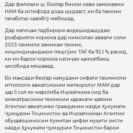
Дар филиали ш. Бохтар бинои нави замонавии
НАМ ба истифода дода шудааст, ки ба тамоми
талаботҳо ҷавобгӯ мебошад.
Дар натиҷаи тадбирҳои андешидашудаи
роҳбарияти корхона дар нимсолаи аввали соли
2023 такмили заминаи техникӣ,
нишондиҳандаҳои пешгӯии TAF ба 92,1 % расид,
ки ин барои корхона натиҷаи қаноатбахш
ҳисобида мешавад.
Бо мақсади беҳтар намудани сифати таъминоти
иттилооти авиатсионии метеорологӣ МАМ дар
ҳар 5 сол як маротиба Иҷозатнома оид ба
хизматрасонии техникии ҳаракати ҳавоии
Агентии авиатсияи граждании назди Ҳукумати
Ҷумҳурии Тоҷикистон ва Иҷозатномаи Агентии
обуҳавошиносии Кумитаи ҳифзи муҳити зисти
назди Ҳукумати Ҷумҳурии Тоҷикистон барои