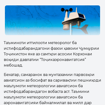
Таъминоти иттилооти метеорологӣ ба
истифодабарандагони фазои ҳавоии Ҷумҳурии
Тоҷикистон яке аз самтҳои асосии Корхонаи
воҳиди давлатии “Тоҷикаэронавигатсия”
мебошад.
Бехатарӣ, самаранокӣ ва мунтазамии парвозҳои
авиатсионӣ аз босифат ва саривақтии пешниҳоди
маълумоти метеорологии авиатсионӣ ба
истифодабарандагон вобаста аст. Таъмини
маълумоти метеорологии авиатсионӣ ба
аэронавигатсияи байналмилалӣ ва миллӣ дар