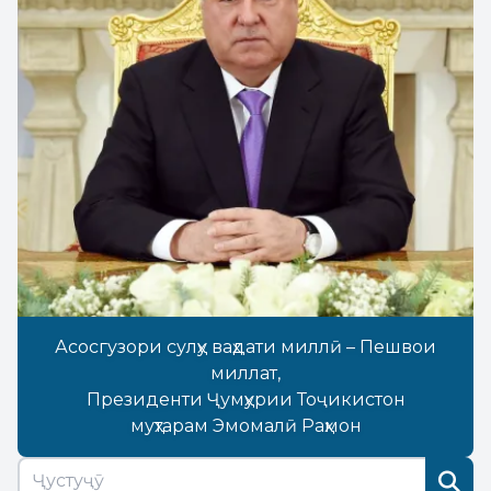
Асосгузори сулҳу ваҳдати миллӣ – Пешвои
миллат,
Президенти Ҷумҳурии Тоҷикистон
муҳтарам Эмомалӣ Раҳмон