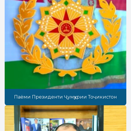
Паёми Президенти Ҷумҳурии Тоҷикистон