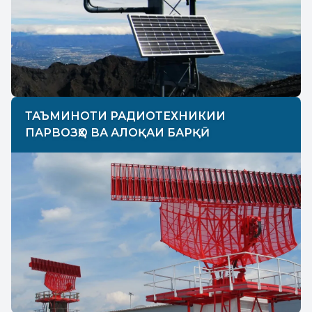
ТАЪМИНОТИ РАДИОТЕХНИКИИ
ПАРВОЗҲО ВА АЛОҚАИ БАРҚӢ