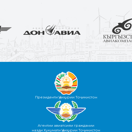
Президенти Ҷумҳурии Тоҷикистон
Агентии авиатсияи граждании
назди Хукумати Ҷумҳурии Тоҷикистон