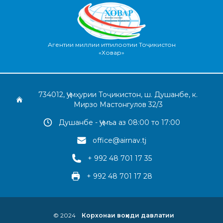
Агентии миллии иттилоотии Тоҷикистон
«Ховар»
734012, Ҷумҳурии Тоҷикистон, ш. Душанбе, к.
Мирзо Мастонгулов 32/3
Душанбе - Ҷумъа аз 08:00 то 17:00
office@airnav.tj
+ 992 48 701 17 35
+ 992 48 701 17 28
© 2024
Корхонаи воҳиди давлатии