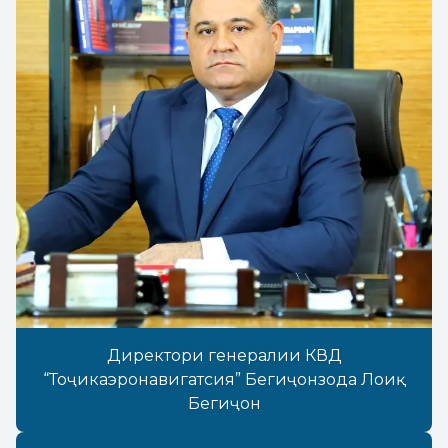
Директори генералии КВД
“Тоҷикаэронавигатсия” Бегиҷонзода Лоиқ
Бегиҷон