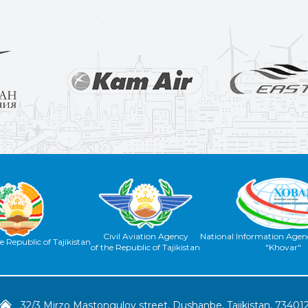
Civil Aviation Agency
National Information Agenc
e Republic of Tajikistan
of the Republic of Tajikistan
"Khovar"
32/3 Mirzo Mastongulov street, Dushanbe, Tajikistan, 73401