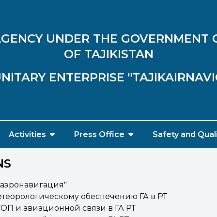
 AGENCY UNDER THE GOVERNMENT 
OF TAJIKISTAN
NITARY ENTERPRISE "TAJIKAIRNAV
Activities
Press Office
Safety and Qual
NS
каэронавигация"
етеорологическому обеспечению ГА в РТ
ТОП и авиационной связи в ГА РТ