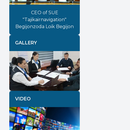
CEO of SUE
"Tajikairnavigation"
Begijonzoda Loik Begijon
GALLERY
Previous
Next
VIDEO