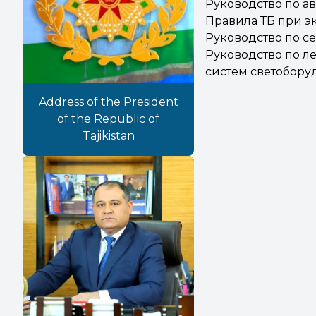
Руководство по а
Правила ТБ при эк
Руководство по с
Руководство по л
систем светобору
Address of the President
of the Republic of
Tajikistan