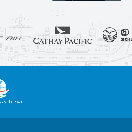
y of Tajikistan
2